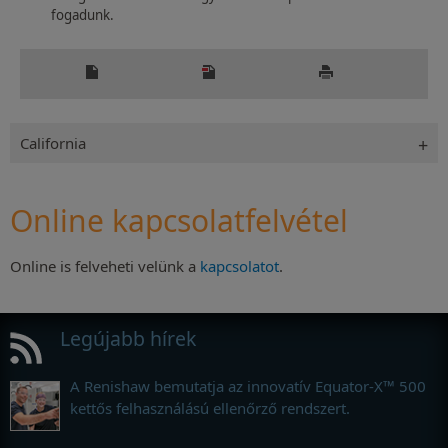
fogadunk.
California
Online kapcsolatfelvétel
Online is felveheti velünk a
kapcsolatot
.
Legújabb hírek
A Renishaw bemutatja az innovatív Equator-X™ 500
kettős felhasználású ellenőrző rendszert.