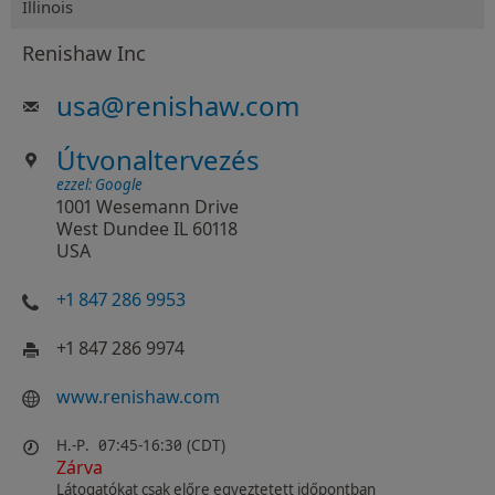
Illinois
Renishaw Inc
usa
@
renishaw.com
Útvonaltervezés
ezzel: Google
1001 Wesemann Drive
West Dundee IL 60118
USA
+1 847 286 9953
+1 847 286 9974
www.renishaw.com
H.-P.
07:45-16:30 (CDT)
Zárva
Látogatókat csak előre egyeztetett időpontban