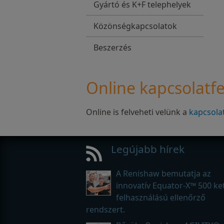
Gyártó és K+F telephelyek
Közönségkapcsolatok
Beszerzés
Online kapcsolatfe
Online is felveheti velünk a
kapcsola
Legújabb hírek
A Renishaw bemutatja az
innovatív Equator-X™ 500 ke
felhasználású ellenőrző
rendszert.