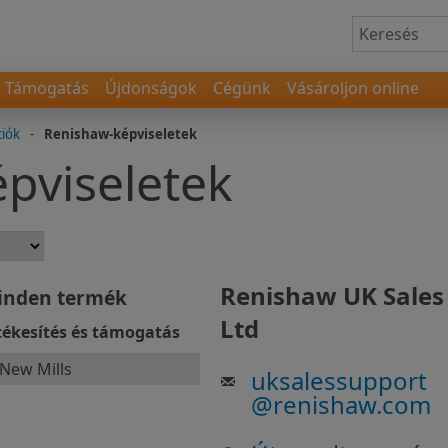
Támogatás
Újdonságok
Cégünk
Vásároljon online
ciók
-
Renishaw-képviseletek
pviseletek
Renishaw UK Sales
inden termék
Ltd
tékesítés és támogatás
New Mills
uksalessupport
@
renishaw.com