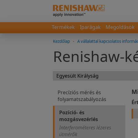
Termékek
Iparágak
Megoldások
Kezdőlap
-
A vállalattal kapcsolatos informá
Renishaw-ké
M
Precíziós mérés és
folyamatszabályozás
Ér
Pozíció- és
mozgásvezérlés
Interferométeres lézeres
útmérők