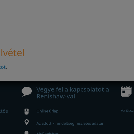
lvétel
tot
.
Vegye fel a kapcsolatot a
Renishaw-val
ttős
Az össz
Online űrlap
Az adott kirendeltség részletes adatai
MyRenishaw