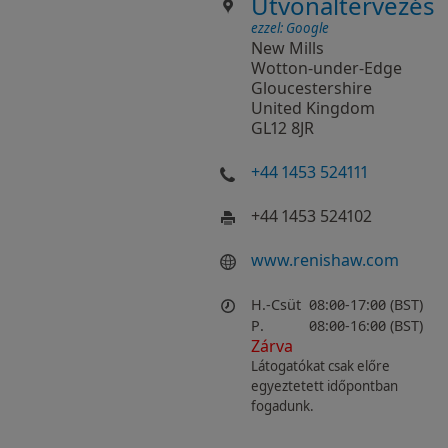
Útvonaltervezés
ezzel: Google
New Mills
Wotton-under-Edge
Gloucestershire
United Kingdom
GL12 8JR
+44 1453 524111
+44 1453 524102
www.renishaw.com
H.-Csüt
08:00-17:00 (BST)
P.
08:00-16:00 (BST)
Zárva
Látogatókat csak előre
egyeztetett időpontban
fogadunk.