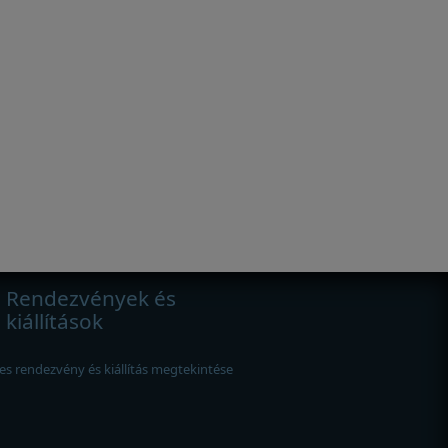
Rendezvények és
kiállítások
es rendezvény és kiállítás megtekintése