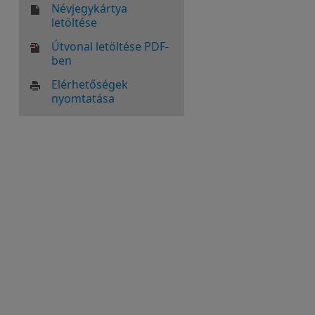
Névjegykártya
letöltése
Útvonal letöltése PDF-
ben
Elérhetőségek
nyomtatása