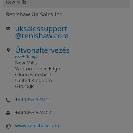
New Mills
Renishaw UK Sales Ltd
uksalessupport
@
renishaw.com
Útvonaltervezés
ezzel: Google
New Mills
Wotton-under-Edge
Gloucestershire
United Kingdom
GL12 8JR
+44 1453 524111
+44 1453 524102
www.renishaw.com