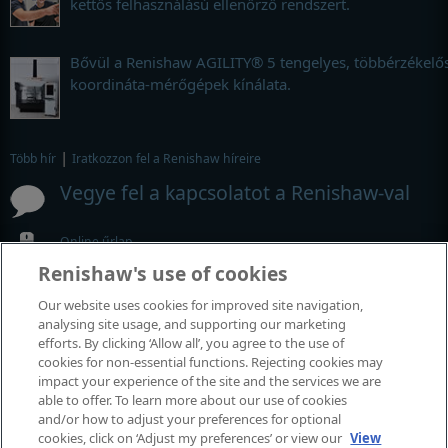
kettős felhasználású ellenőrző rendszert.
Bővül a Renishaw AGILITY® 5 tengelyes, többérzékelő
koordináta-mérőgépek kínálata.
|
Több hír
Iratkozzon fel a Renishaw híreire
Vegye fel a kapcsolatot a Renishaw-val
Online űrlap
Renishaw's use of cookies
Az adott kirendeltség részletes adatai
Our website uses cookies for improved site navigation,
MyRenishaw
analysing site usage, and supporting our marketing
efforts. By clicking ‘Allow all’, you agree to the use of
Webshop
cookies for non-essential functions. Rejecting cookies may
impact your experience of the site and the services we are
able to offer. To learn more about our use of cookies
Rendezvények és kiállítások
and/or how to adjust your preferences for optional
cookies, click on ‘Adjust my preferences’ or view our
View