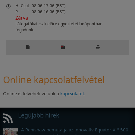
H.-Csüt
08:00-17:00 (BST)
P.
08:00-16:00 (BST)
Zárva
Látogatókat csak előre egyeztetett időpontban
fogadunk.
Online kapcsolatfelvétel
Online is felveheti velünk a
kapcsolatot
.
Legújabb hírek
A Renishaw bemutatja az innovatív Equator-X™ 500