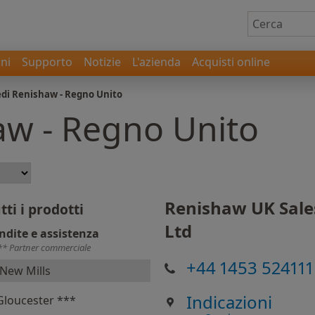
ni
Supporto
Notizie
L'azienda
Acquisti online
edi Renishaw - Regno Unito
aw - Regno Unito
Renishaw UK Sale
tti i prodotti
Ltd
ndite e assistenza
** Partner commerciale
+44 1453 524111
New Mills
Indicazioni
Gloucester ***