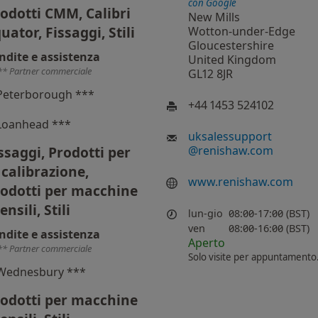
con Google
odotti CMM, Calibri
New Mills
uator, Fissaggi, Stili
Wotton-under-Edge
Gloucestershire
ndite e assistenza
United Kingdom
** Partner commerciale
GL12 8JR
Peterborough ***
+44 1453 524102
Loanhead ***
uksalessupport
ssaggi, Prodotti per
@
renishaw.com
 calibrazione,
www.renishaw.com
odotti per macchine
ensili, Stili
lun-gio
08:00-17:00 (BST)
ven
08:00-16:00 (BST)
ndite e assistenza
Aperto
** Partner commerciale
Solo visite per appuntamento
Wednesbury ***
odotti per macchine