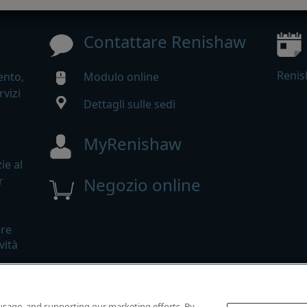
Contattare Renishaw
Renis
ento,
Modulo online
rvizi
Dettagli sulle sedi
MyRenishaw
ie al
r
Negozio online
ere
vità
ti riservati.
 usage, and supporting our marketing efforts. By