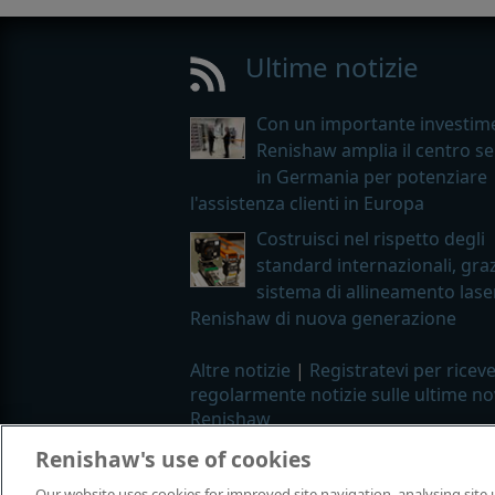
Ultime notizie
Con un importante investim
Renishaw amplia il centro se
in Germania per potenziare
l'assistenza clienti in Europa
Costruisci nel rispetto degli
standard internazionali, graz
sistema di allineamento lase
Renishaw di nuova generazione
Altre notizie
|
Registratevi per ricev
regolarmente notizie sulle ultime no
Renishaw
Renishaw's use of cookies
© 2001–2026 Renishaw plc. Tutti i dirit
Our website uses cookies for improved site navigation, analysing site