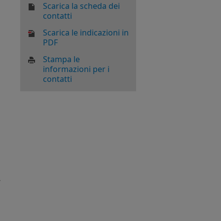
Scarica la scheda dei
contatti
Scarica le indicazioni in
PDF
Stampa le
informazioni per i
contatti
.