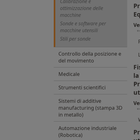
Calibrazione e
Pr
ottimizzazione delle
Eq
macchine
Sonde e software per
Ve
macchine utensili
*
Stili per sonde
Controllo della posizione e
del movimento
Fi
Medicale
la
Pr
Strumenti scientifici
ut
Sistemi di additive
Ve
manufacturing (stampa 3D
*
in metallo)
Automazione industriale
Pr
(Robotica)