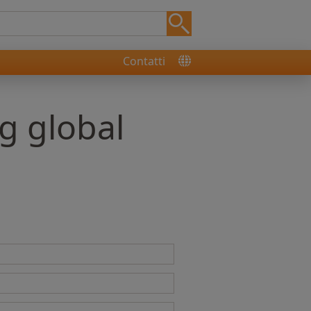
Contatti
g global