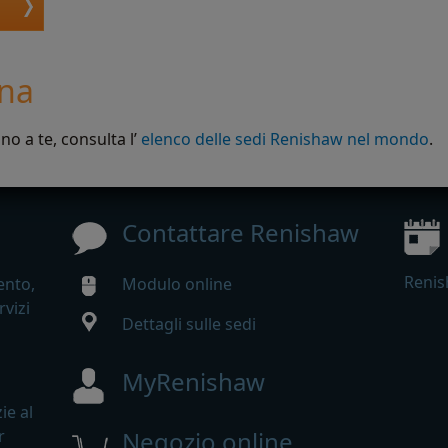
ona
no a te, consulta l’
elenco delle sedi Renishaw nel mondo
.
Contattare Renishaw
Renis
ento,
Modulo online
rvizi
Dettagli sulle sedi
MyRenishaw
ie al
r
Negozio online