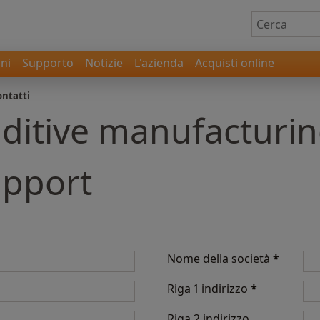
ni
Supporto
Notizie
L'azienda
Acquisti online
ontatti
dditive manufacturin
upport
Nome della società
*
Riga 1 indirizzo
*
Riga 2 indirizzo