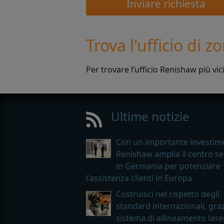
Trova l'ufficio di z
Per trovare l’ufficio Renishaw più vici
Ultime notizie
Con un importante investim
Renishaw amplia il centro se
in Germania per potenziare
l'assistenza clienti in Europa
Costruisci nel rispetto degli
standard internazionali, graz
sistema di allineamento lase