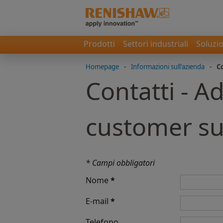
Prodotti
Settori industriali
Soluzio
Homepage
-
Informazioni sull'azienda
-
C
Contatti - A
customer s
* Campi obbligatori
Nome
*
E-mail
*
Telefono