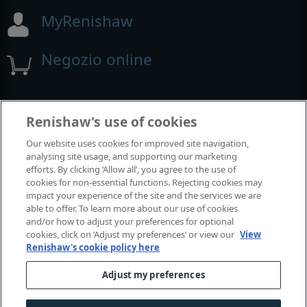
MyRenishaw
Negozio online
Fiere e conferenze
Renishaw's use of cookies
Our website uses cookies for improved site navigation,
Renishaw partecipa a questi eventi
analysing site usage, and supporting our marketing
efforts. By clicking ‘Allow all’, you agree to the use of
cookies for non-essential functions. Rejecting cookies may
impact your experience of the site and the services we are
able to offer. To learn more about our use of cookies
and/or how to adjust your preferences for optional
cookies, click on ‘Adjust my preferences’ or view our
View
Renishaw's cookie policy here
Adjust my preferences
© 2001–2026 Renishaw plc. Tutti i diritti riservati.
Contatti
|
Affari legali e conformità
|
Accessibilità
|
Riservatezz