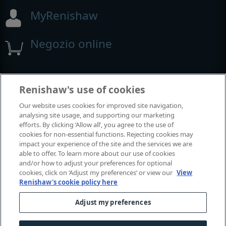
MyRenishaw
Negozio online
Fiere e conferenze
Renishaw's use of cookies
Our website uses cookies for improved site navigation,
Renishaw partecipa a questi eventi
analysing site usage, and supporting our marketing
efforts. By clicking ‘Allow all’, you agree to the use of
cookies for non-essential functions. Rejecting cookies may
impact your experience of the site and the services we are
able to offer. To learn more about our use of cookies
and/or how to adjust your preferences for optional
cookies, click on ‘Adjust my preferences’ or view our
View
Renishaw's cookie policy here
Adjust my preferences
© 2001–2026 Renishaw plc. Tutti i diritti riservati.
Contatti
|
Affari legali e conformità
|
Accessibilità
|
Riservatezz