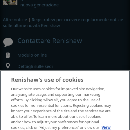
nuova generazione
Altre notizie
|
Registratevi per ricevere regolarmente notizie
sulle ultime novità Renishaw
Contattare Renishaw
Modulo online
Dettagli sulle sedi
Renishaw's use of cookies
MyRenishaw
Our website uses cookies for improved site navigation,
analysing site usage, and supporting our marketing
Negozio online
efforts. By clicking ‘Allow all’, you agree to the use of
cookies for non-essential functions. Rejecting cookies may
impact your experience of the site and the services we are
able to offer. To learn more about our use of cookies
Fiere e conferenze
and/or how to adjust your preferences for optional
cookies, click on ‘Adjust my preferences’ or view our
View