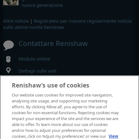
nuova generazione
Altre notizie
|
Registratevi per ricevere regolarmente notizie
sulle ultime novità Renishaw
Contattare Renishaw
Modulo online
Dettagli sulle sedi
Renishaw's use of cookies
MyRenishaw
Our website uses cookies for improved site navigation,
analysing site usage, and supporting our marketing
Negozio online
efforts. By clicking ‘Allow all’, you agree to the use of
cookies for non-essential functions. Rejecting cookies may
impact your experience of the site and the services we are
able to offer. To learn more about our use of cookies
Fiere e conferenze
and/or how to adjust your preferences for optional
cookies, click on ‘Adjust my preferences’ or view our
View