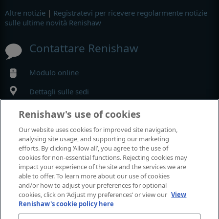
Altre notizie
|
Registratevi per ricevere regolarmente notizie
sulle ultime novità Renishaw
Contattare Renishaw
Modulo online
Dettagli sulle sedi
Renishaw's use of cookies
MyRenishaw
Our website uses cookies for improved site navigation,
analysing site usage, and supporting our marketing
Negozio online
efforts. By clicking ‘Allow all’, you agree to the use of
cookies for non-essential functions. Rejecting cookies may
impact your experience of the site and the services we are
able to offer. To learn more about our use of cookies
Fiere e conferenze
and/or how to adjust your preferences for optional
cookies, click on ‘Adjust my preferences’ or view our
View
Renishaw's cookie policy here
Renishaw partecipa a questi eventi