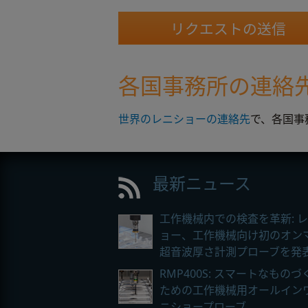
各国事務所の連絡
世界のレニショーの連絡先
で、各国事
最新ニュース
工作機械内での検査を革新: 
ョー、工作機械向け初のオン
超音波厚さ計測プローブを発
RMP400S: スマートなもの
ための工作機械用オールイン
ニショープローブ