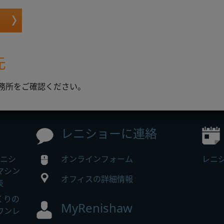
先
務所をご確認ください。
レニショーに連絡
レニシ
オンラインフォーム
レニ
マシン
オフィスの詳細情報
表
づくりの
MyRenishaw
ワンレ