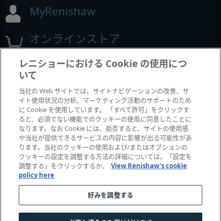
MyRenishaw
オンラインストア
レニショーにおける Cookie の使用につ
いて
展示会とコンフェレンス
当社の Web サイトでは、サイトナビゲーションの改善、サ
イト使用状況の分析、マーケティング活動のサポートのため
レニショーの出展イベント
に Cookie を使用しています。 「すべて許可」をクリックす
ると、必須でない機能でのクッキーの使用に同意したことに
なります。なお Cookie には、拒否すると、サイトの使用感
や当社が提供できるサービスの内容に影響が出る可能性があ
ります。当社のクッキーの使用および/またはオプションの
クッキーの設定を調整する方法の詳細については、「設定を
調整する」をクリックするか、
View Renishaw's cookie
policy here
好みを調整する
© 2001–2026 Renishaw plc.
無断転用禁止。
|
|
|
お問い合わせ
法令およびコンプライアンス
ユーザー補助