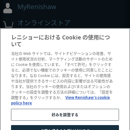
MyRenishaw
オンラインストア
レニショーにおける Cookie の使用につ
いて
展示会とコンフェレンス
当社の Web サイトでは、サイトナビゲーションの改善、サ
イト使用状況の分析、マーケティング活動のサポートのため
レニショーの出展イベント
に Cookie を使用しています。 「すべて許可」をクリックす
ると、必須でない機能でのクッキーの使用に同意したことに
なります。なお Cookie には、拒否すると、サイトの使用感
や当社が提供できるサービスの内容に影響が出る可能性があ
ります。当社のクッキーの使用および/またはオプションの
クッキーの設定を調整する方法の詳細については、「設定を
調整する」をクリックするか、
View Renishaw's cookie
policy here
好みを調整する
© 2001–2026 Renishaw plc.
無断転用禁止。
|
|
|
お問い合わせ
法令およびコンプライアンス
ユーザー補助