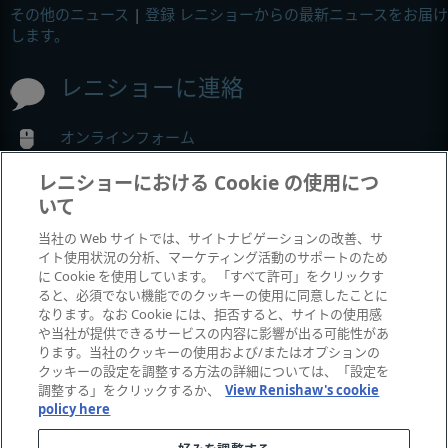
その他のニュース
|
登録 レニショーからの最新ニュースをお届け
します。
レニショーに連絡
オンラインフォーム
オフィスの詳細情報
レニショーにおける Cookie の使用につ
いて
MyRenishaw
当社の Web サイトでは、サイトナビゲーションの改善、サ
イト使用状況の分析、マーケティング活動のサポートのため
に Cookie を使用しています。 「すべて許可」をクリックす
オンラインストア
ると、必須でない機能でのクッキーの使用に同意したことに
なります。なお Cookie には、拒否すると、サイトの使用感
や当社が提供できるサービスの内容に影響が出る可能性があ
ります。当社のクッキーの使用および/またはオプションの
展示会とコンフェレンス
クッキーの設定を調整する方法の詳細については、「設定を
調整する」をクリックするか、
View Renishaw's cookie
policy here
レニショーの出展イベント