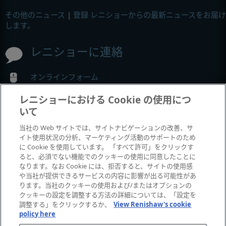
その他のニュース
|
登録 レニショーからの最新ニュースをお届け
します。
レニショーに連絡
オンラインフォーム
オフィスの詳細情報
レニショーにおける Cookie の使用につ
いて
MyRenishaw
当社の Web サイトでは、サイトナビゲーションの改善、サ
イト使用状況の分析、マーケティング活動のサポートのため
に Cookie を使用しています。 「すべて許可」をクリックす
オンラインストア
ると、必須でない機能でのクッキーの使用に同意したことに
なります。なお Cookie には、拒否すると、サイトの使用感
や当社が提供できるサービスの内容に影響が出る可能性があ
ります。当社のクッキーの使用および/またはオプションの
展示会とコンフェレンス
クッキーの設定を調整する方法の詳細については、「設定を
調整する」をクリックするか、
View Renishaw's cookie
policy here
レニショーの出展イベント