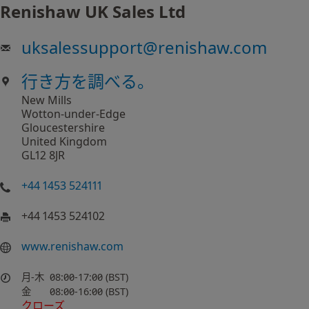
Renishaw UK Sales Ltd
uksalessupport
@
renishaw.com
行き方を調べる。
New Mills
Wotton-under-Edge
Gloucestershire
United Kingdom
GL12 8JR
+44 1453 524111
+44 1453 524102
www.renishaw.com
月-木
08:00-17:00 (BST)
金
08:00-16:00 (BST)
クローズ