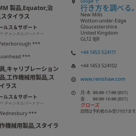
Google で
行き方を調べる
MM 製品,Equator,治
New Mills
,スタイラス
Wotton-under-Edge
Gloucestershire
ールス＆サポート
United Kingdom
** チャンネルパートナー
GL12 8JR
Peterborough ***
+44 1453 524111
Loanhead ***
+44 1453 524102
具,キャリブレーション
品,工作機械用製品,ス
www.renishaw.com
イラス
月-木
08:00-17:00 (BST)
ールス＆サポート
金
08:00-16:00 (BST)
** チャンネルパートナー
クローズ
訪問は予約者のみ受け付けます
Wednesbury ***
作機械用製品,スタイラ