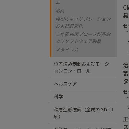
ム
C
治具
具
機械のキャリブレーション
および最適化
セ
*
工作機械用プローブ製品お
よびソフトウェア製品
スタイラス
位置決め制御およびモーシ
治
ョンコントロール
製
タ
ヘルスケア
セ
科学
*
積層造形技術（金属の 3D 印
刷）
工
ス