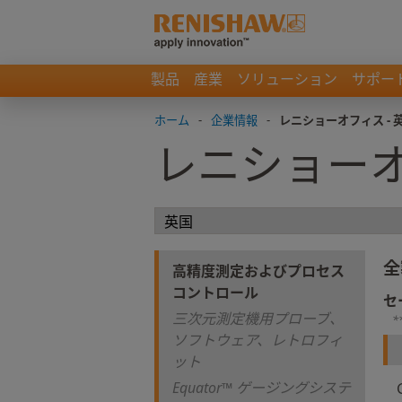
製品
産業
ソリューション
サポー
ホーム
-
企業情報
-
レニショーオフィス - 
レニショーオ
全
高精度測定およびプロセス
コントロール
セ
三次元測定機用プローブ、
*
ソフトウェア、レトロフィ
ット
Equator™ ゲージングシステ