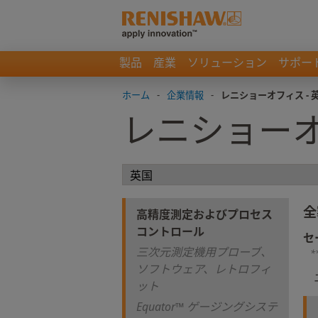
製品
産業
ソリューション
サポー
ホーム
-
企業情報
-
レニショーオフィス - 
レニショーオ
全
高精度測定およびプロセス
コントロール
セ
三次元測定機用プローブ、
*
ソフトウェア、レトロフィ
ット
Equator™ ゲージングシステ