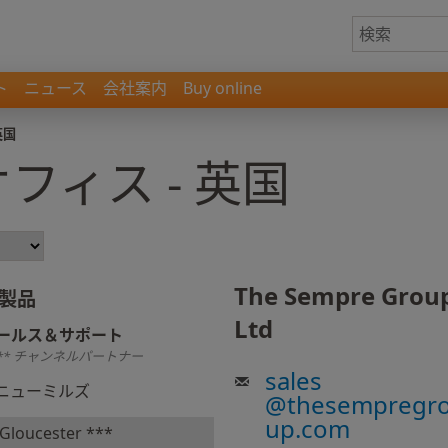
ト
ニュース
会社案内
Buy online
英国
フィス - 英国
The Sempre Grou
製品
Ltd
ールス＆サポート
** チャンネルパートナー
sales
ニューミルズ
@
thesempregr
up.com
Gloucester ***