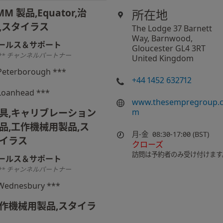
MM 製品,Equator,治
所在地
,スタイラス
The Lodge 37 Barnett
Way, Barnwood,
ールス＆サポート
Gloucester GL4 3RT
** チャンネルパートナー
United Kingdom
Peterborough ***
+44 1452 632712
Loanhead ***
www.thesempregroup.
具,キャリブレーション
m
品,工作機械用製品,ス
月-金
08:30-17:00 (BST)
イラス
クローズ
訪問は予約者のみ受け付けます
ールス＆サポート
** チャンネルパートナー
Wednesbury ***
作機械用製品,スタイラ