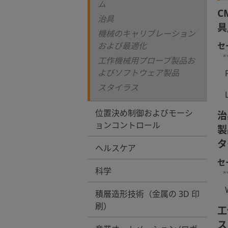
ム
C
治具
具
機械のキャリブレーション
および最適化
セ
*
工作機械用プローブ製品お
よびソフトウェア製品
スタイラス
位置決め制御およびモーシ
治
ョンコントロール
製
タ
ヘルスケア
セ
科学
*
積層造形技術（金属の 3D 印
刷）
工
ス