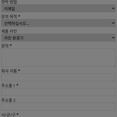
연락 방법
*
문의 목적
제품 라인
*
문의
*
회사 이름
*
주소줄 1
주소줄 2
*
시/군/구