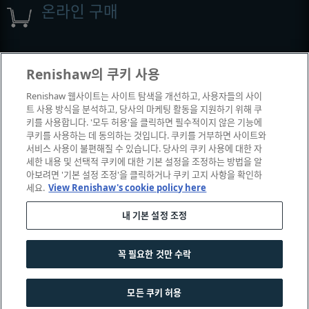
온라인 구매
전시회 및 컨퍼런스
Renishaw의 쿠키 사용
Renishaw 웹사이트는 사이트 탐색을 개선하고, 사용자들의 사이
Renishaw에서 참석하는 이벤트
트 사용 방식을 분석하고, 당사의 마케팅 활동을 지원하기 위해 쿠
키를 사용합니다. '모두 허용'을 클릭하면 필수적이지 않은 기능에
쿠키를 사용하는 데 동의하는 것입니다. 쿠키를 거부하면 사이트와
서비스 사용이 불편해질 수 있습니다. 당사의 쿠키 사용에 대한 자
세한 내용 및 선택적 쿠키에 대한 기본 설정을 조정하는 방법을 알
아보려면 '기본 설정 조정'을 클릭하거나 쿠키 고지 사항을 확인하
세요.
View Renishaw's cookie policy here
내 기본 설정 조정
© 2001–2026 Renishaw plc. All rights reserved.
꼭 필요한 것만 수락
|
|
|
|
고객 상담
법률 및 규정 준수
운영체제
개인 정보 보호
쿠키 안내
모든 쿠키 허용