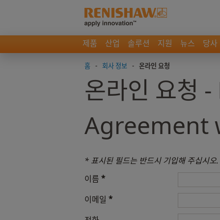
제품
산업
솔루션
지원
뉴스
당사
홈
-
회사 정보
-
온라인 요청
온라인 요청 - Re
Agreement w
* 표시된 필드는 반드시 기입해 주십시오.
*
이름
*
이메일