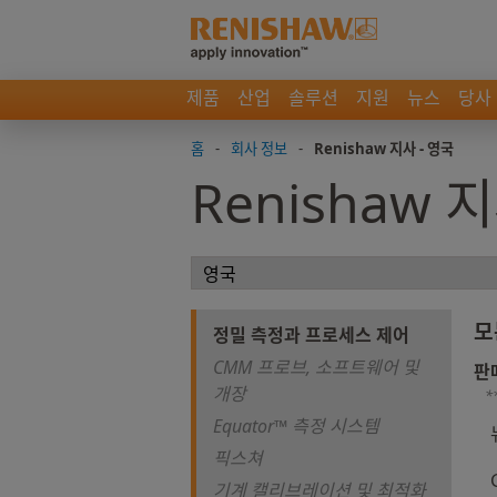
제품
산업
솔루션
지원
뉴스
당사
홈
-
회사 정보
-
Renishaw 지사 - 영국
Renishaw 
모
정밀 측정과 프로세스 제어
CMM 프로브, 소프트웨어 및
판
개장
*
Equator™ 측정 시스템
픽스쳐
기계 캘리브레이션 및 최적화