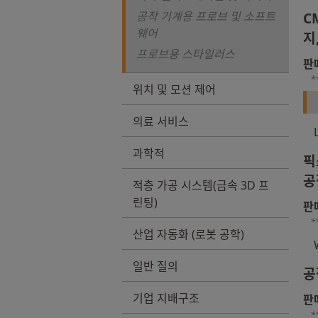
공작 기계용 프로브 및 소프트
C
웨어
지
프로브용 스타일러스
판
*
위치 및 모션 제어
의료 서비스
과학적
픽
공
적층 가공 시스템(금속 3D 프
린팅)
판
*
산업 자동화 (로봇 공학)
일반 질의
공
기업 지배구조
판
*