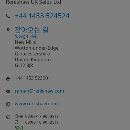
Renishaw UK Sales Ltd
+44 1453 524524
찾아오는 길
(Google 사용)
New Mills
Wotton-under-Edge
Gloucestershire
United Kingdom
GL12 8JR
+44 1453 523901
raman
@
renishaw.com
www.renishaw.com
월-목
08:00-17:00 (BST)
금
08:00-16:00 (BST)
열림