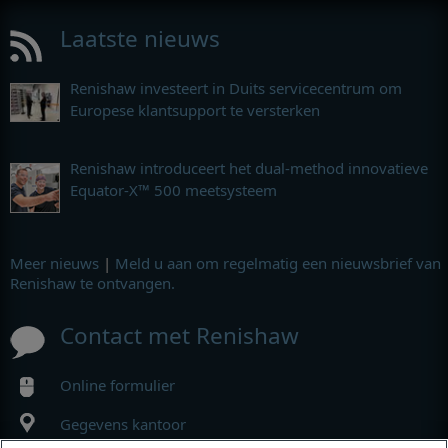
Laatste nieuws
Renishaw investeert in Duits servicecentrum om
Europese klantsupport te versterken
Renishaw introduceert het dual-method innovatieve
Equator-X™ 500 meetsysteem
Meer nieuws
|
Meld u aan om regelmatig een nieuwsbrief van
Renishaw te ontvangen.
Contact met Renishaw
Online formulier
Gegevens kantoor