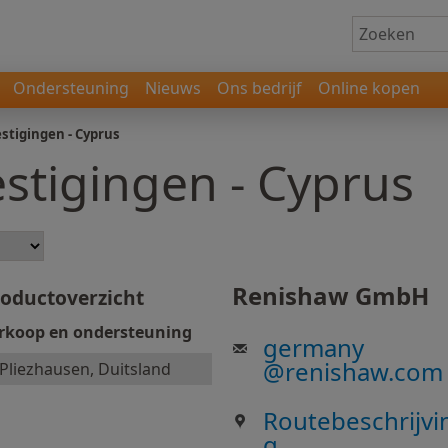
Ondersteuning
Nieuws
Ons bedrijf
Online kopen
stigingen - Cyprus
stigingen - Cyprus
Renishaw GmbH
oductoverzicht
rkoop en ondersteuning
germany
@
renishaw.com
Pliezhausen, Duitsland
Routebeschrijvi
g