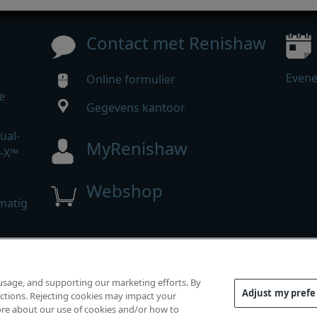
Contact met Renishaw
Even
Online formulier
e
Gegevens kantoor
ual-
MyRenishaw
r-X™
Webshop
matig
hten voorbehouden.
 usage, and supporting our marketing efforts. By
ormiteit
|
Toegankelijkheid
|
Privacy
|
Informatie over cook
Adjust my pref
functions. Rejecting cookies may impact your
 more about our use of cookies and/or how to