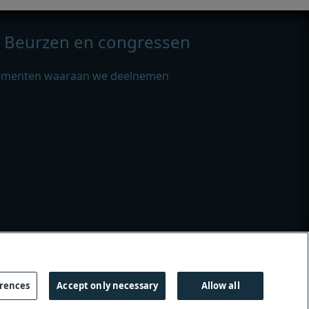
Beurzen en congressen
ementen waaraan we deelnemen
ies
|
Gender en geslacht
erences
Accept only necessary
Allow all