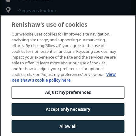
Gegevens kantoor
Renishaw's use of cookies
MyRenishaw
Our website uses cookies for improved site navigation,
analysing site usage, and supporting our marketing
Webshop
efforts. By clicking ‘Allow all’, you agree to the use of
cookies for non-essential functions. Rejecting cookies may
impact your experience of the site and the services we are
able to offer. To learn more about our use of cookies
Beurzen en congressen
and/or how to adjust your preferences for optional
cookies, click on ‘Adjust my preferences’ or view our
View
Renishaw's cookie policy here
Evenementen waaraan we deelnemen
Adjust my preferences
© 2001–2026 Renishaw plc. Alle rechten voorbehouden.
Contact met ons
|
Juridisch en conformiteit
|
Toegankelijkheid
Accept only necessary
Privacy
|
Informatie over cookies
|
Gender en geslacht
Allow all