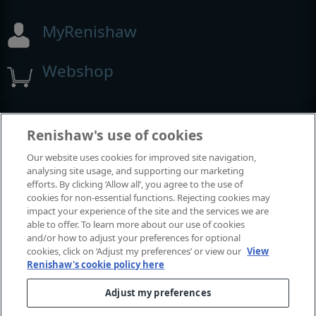
MyRenishaw
Webshop
Beurzen en congressen
Renishaw's use of cookies
Our website uses cookies for improved site navigation,
Evenementen waaraan we deelnemen
analysing site usage, and supporting our marketing
efforts. By clicking ‘Allow all’, you agree to the use of
cookies for non-essential functions. Rejecting cookies may
impact your experience of the site and the services we are
able to offer. To learn more about our use of cookies
and/or how to adjust your preferences for optional
cookies, click on ‘Adjust my preferences’ or view our
View
Renishaw's cookie policy here
Adjust my preferences
© 2001–2026 Renishaw plc. Alle rechten voorbehouden.