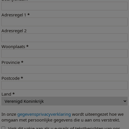
Adresregel 1
*
Adresregel 2
Woonplaats
*
Provincie
*
Postcode
*
Land
*
In onze
gegevensprivacyverklaring
wordt uiteengezet hoe we
omgaan met persoonlijke gegevens die u aan ons verstrekt.
Vink dit vakje aan als u e-mails of tekstberichten van ons