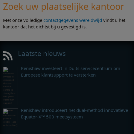
Zoek uw plaatselijke kantoor
Met onze volledige
contactgegevens wereldwijd
vindt u het
kantoor dat het dichtst bij u gevestigd is.
Laatste nieuws
Renishaw investeert in Duits servicecentrum om
Europese klantsupport te versterken
Renishaw introduceert het dual-method innovatieve
Equator-X™ 500 meetsysteem