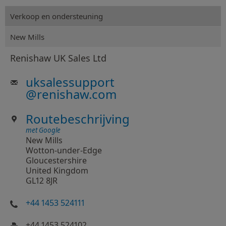
Verkoop en ondersteuning
New Mills
Renishaw UK Sales Ltd
uksalessupport
@
renishaw.com
Routebeschrijving
met Google
New Mills
Wotton-under-Edge
Gloucestershire
United Kingdom
GL12 8JR
+44 1453 524111
+44 1453 524102