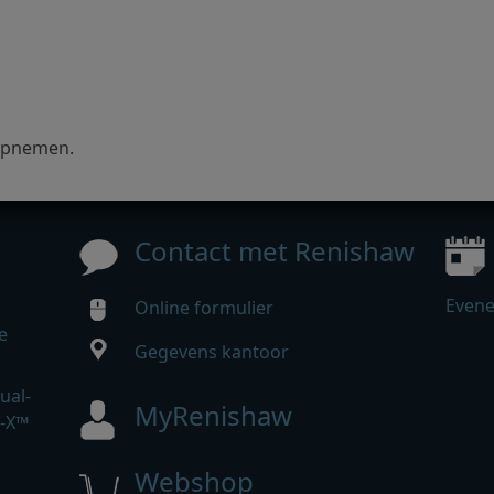
pnemen.
Contact met Renishaw
Even
Online formulier
e
Gegevens kantoor
ual-
MyRenishaw
r-X™
Webshop