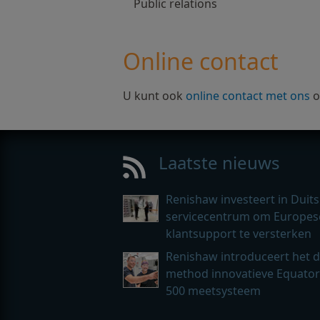
Public relations
Online contact
U kunt ook
online contact met ons
o
Laatste nieuws
Renishaw investeert in Duits
servicecentrum om Europes
klantsupport te versterken
Renishaw introduceert het d
method innovatieve Equato
500 meetsysteem