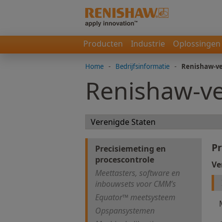
Producten
Industrie
Oplossingen
Home
-
Bedrijfsinformatie
-
Renishaw-ve
Renishaw-ve
Pr
Precisiemeting en
procescontrole
Ve
Meettasters, software en
inbouwsets voor CMM’s
Equator™ meetsysteem
Opspansystemen