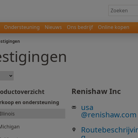
Ondersteuning
Nieuws
Ons bedrijf
Online kopen
stigingen
stigingen
Renishaw Inc
oductoverzicht
rkoop en ondersteuning
usa
@
renishaw.com
Illinois
Michigan
Routebeschrijvi
g