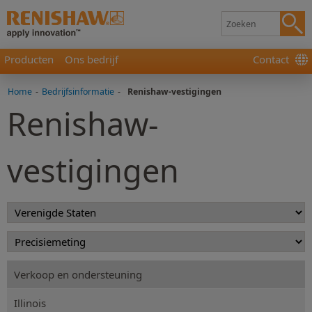
Producten
Ons bedrijf
Contact
Home
-
Bedrijfsinformatie
-
Renishaw-vestigingen
Renishaw-
vestigingen
Verkoop en ondersteuning
Illinois