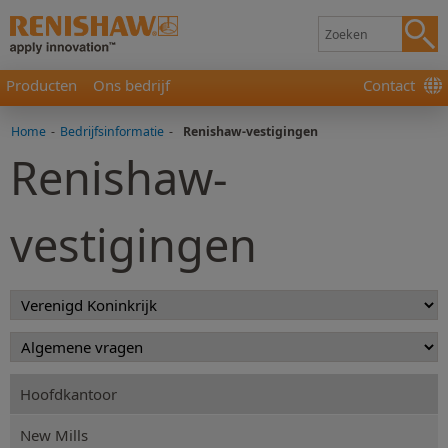
Producten
Ons bedrijf
Contact
Home
-
Bedrijfsinformatie
-
Renishaw-vestigingen
Renishaw-
vestigingen
Hoofdkantoor
New Mills