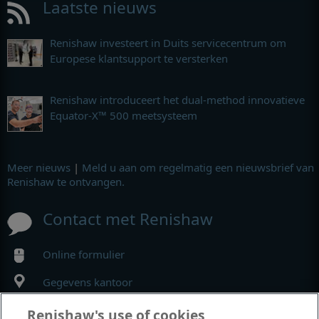
Laatste nieuws
Renishaw investeert in Duits servicecentrum om
Europese klantsupport te versterken
Renishaw introduceert het dual-method innovatieve
Equator-X™ 500 meetsysteem
Meer nieuws
|
Meld u aan om regelmatig een nieuwsbrief van
Renishaw te ontvangen.
Contact met Renishaw
Online formulier
Gegevens kantoor
Renishaw's use of cookies