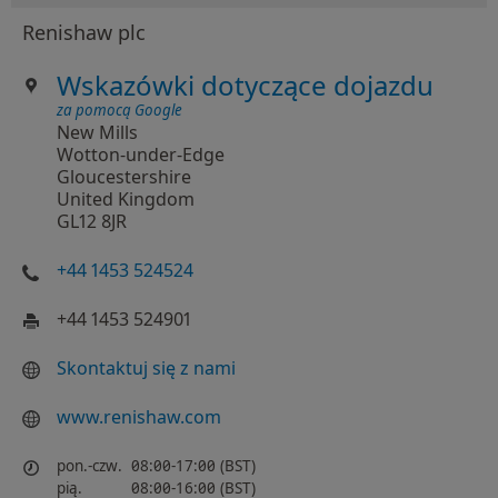
Renishaw plc
Wskazówki dotyczące dojazdu
za pomocą Google
New Mills
Wotton-under-Edge
Gloucestershire
United Kingdom
GL12 8JR
+44 1453 524524
+44 1453 524901
Skontaktuj się z nami
www.renishaw.com
pon.-czw.
08:00-17:00 (BST)
pią.
08:00-16:00 (BST)