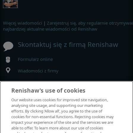
Więcej wiadomości
|
Zarejestruj się, aby regularnie otrzymywa
najbardziej aktualne wiadomości od Renishaw
Skontaktuj się z firmą Renishaw
Formularz online
Wiadomości z firmy
MyRenishaw
Renishaw's use of cookies
Our website uses cookies for improved site navigation,
Sklep internetowy
analysing site usage, and supporting our marketing
efforts. By clicking ‘Allow all’, you agree to the use of
cookies for non-essential functions. Rejecting cookies may
impact your experience of the site and the services we are
Wystawy i konferencje
able to offer. To learn more about our use of cookies