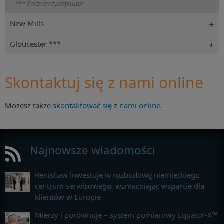
*** Partner/dystrybutor
New Mills
Gloucester ***
Skontaktuj się z nami online
Możesz także
skontaktować się z nami online
.
Najnowsze wiadomości
Renishaw inwestuje w rozbudowę niemieckiego
centrum serwisowego, wzmacniając wsparcie dla
klientów w Europie
Mierzy i porównuje – system pomiarowy Equator-X™