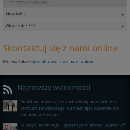
*** Partner/dystrybutor
New Mills
Gloucester ***
Skontaktuj się z nami online
Możesz także
skontaktować się z nami online
.
Najnowsze wiadomości
Renishaw inwestuje w rozbudowę niemieckiego
centrum serwisowego, wzmacniając wsparcie dla
klientów w Europie
Mierzy i porównuje – system pomiarowy Equator-X™