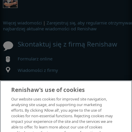
Więcej wiadomości
|
Zarejestruj się, aby regularnie otrzymywa
najbardziej aktualne wiadomości od Renishaw
Skontaktuj się z firmą Renishaw
Formularz online
Wiadomości z firmy
MyRenishaw
Renishaw's use of cookies
Our website uses cookies for improved site navigation,
Sklep internetowy
analysing site usage, and supporting our marketing
efforts. By clicking ‘Allow all’, you agree to the use of
cookies for non-essential functions. Rejecting cookies may
impact your experience of the site and the services we are
Wystawy i konferencje
able to offer. To learn more about our use of cookies