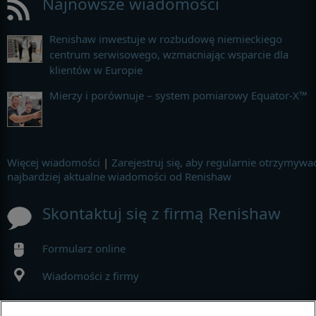
Najnowsze wiadomości
Renishaw inwestuje w rozbudowę niemieckiego
centrum serwisowego, wzmacniając wsparcie dla
klientów w Europie
Mierzy i porównuje – system pomiarowy Equator-X™
Więcej wiadomości
|
Zarejestruj się, aby regularnie otrzymywa
najbardziej aktualne wiadomości od Renishaw
Skontaktuj się z firmą Renishaw
Formularz online
Wiadomości z firmy
MyRenishaw