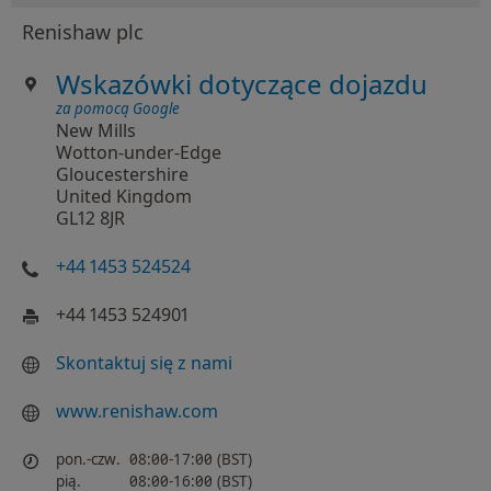
Renishaw plc
Wskazówki dotyczące dojazdu
za pomocą Google
New Mills
Wotton-under-Edge
Gloucestershire
United Kingdom
GL12 8JR
+44 1453 524524
+44 1453 524901
Skontaktuj się z nami
www.renishaw.com
pon.-czw.
08:00-17:00 (BST)
pią.
08:00-16:00 (BST)