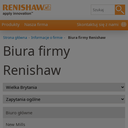
Produkty
Nasza firma
Skontaktuj się z nami
Strona główna
-
Informacje o firmie
-
Biura firmy Renishaw
Biura firmy
Renishaw
Biuro główne
New Mills