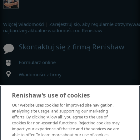
Więcej wiadomości
|
Zarejestruj się, aby regularnie otrzymywa
najbardziej aktualne wiadomości od Renishaw
Skontaktuj się z firmą Renishaw
Formularz online
Wiadomości z firmy
MyRenishaw
Renishaw's use of cookies
Our website uses cookies for improved site navigation,
Sklep internetowy
analysing site usage, and supporting our marketing
efforts. By clicking ‘Allow all’, you agree to the use of
cookies for non-essential functions. Rejecting cookies may
impact your experience of the site and the services we are
Wystawy i konferencje
able to offer. To learn more about our use of cookies