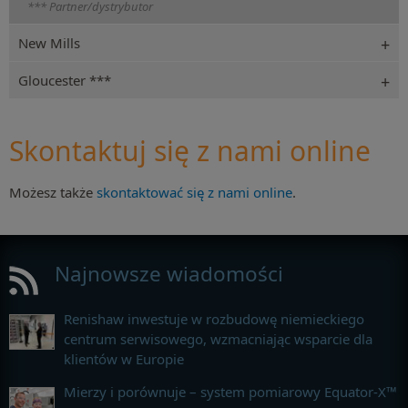
*** Partner/dystrybutor
New Mills
Gloucester ***
Skontaktuj się z nami online
Możesz także
skontaktować się z nami online
.
Najnowsze wiadomości
Renishaw inwestuje w rozbudowę niemieckiego
centrum serwisowego, wzmacniając wsparcie dla
klientów w Europie
Mierzy i porównuje – system pomiarowy Equator-X™