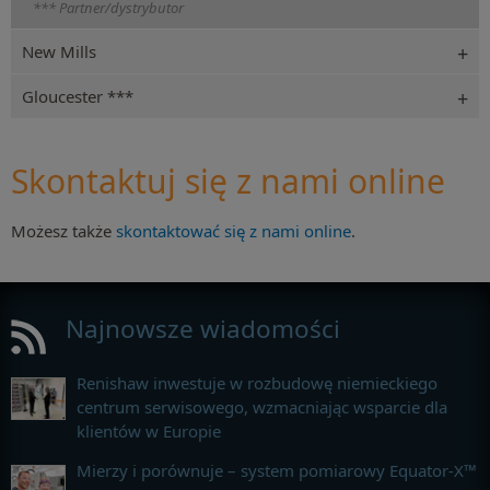
*** Partner/dystrybutor
New Mills
Gloucester ***
Skontaktuj się z nami online
Możesz także
skontaktować się z nami online
.
Najnowsze wiadomości
Renishaw inwestuje w rozbudowę niemieckiego
centrum serwisowego, wzmacniając wsparcie dla
klientów w Europie
Mierzy i porównuje – system pomiarowy Equator-X™