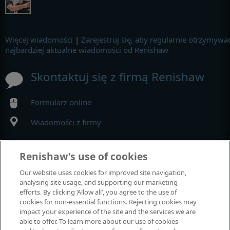
Więcej wiadomości
|
Zarejestruj się, aby regularnie otrzymywa
najbardziej aktualne wiadomości od Renishaw
Skontaktuj się z firmą Renishaw
Formularz online
Wiadomości z firmy
MyRenishaw
Renishaw's use of cookies
Our website uses cookies for improved site navigation,
Sklep internetowy
analysing site usage, and supporting our marketing
efforts. By clicking ‘Allow all’, you agree to the use of
cookies for non-essential functions. Rejecting cookies may
impact your experience of the site and the services we are
Wystawy i konferencje
able to offer. To learn more about our use of cookies