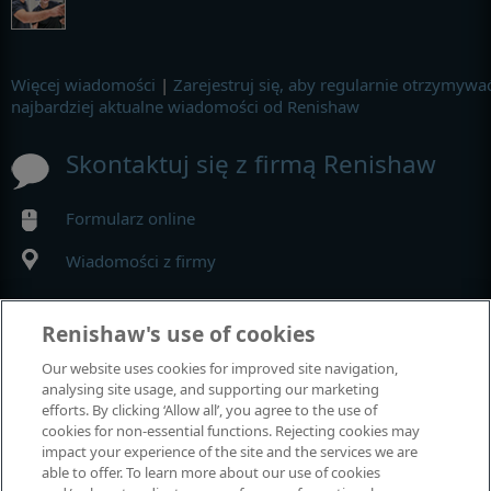
Więcej wiadomości
|
Zarejestruj się, aby regularnie otrzymywa
najbardziej aktualne wiadomości od Renishaw
Skontaktuj się z firmą Renishaw
Formularz online
Wiadomości z firmy
MyRenishaw
Renishaw's use of cookies
Our website uses cookies for improved site navigation,
Sklep internetowy
analysing site usage, and supporting our marketing
efforts. By clicking ‘Allow all’, you agree to the use of
cookies for non-essential functions. Rejecting cookies may
impact your experience of the site and the services we are
Wystawy i konferencje
able to offer. To learn more about our use of cookies