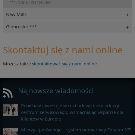
*** Partner/dystrybutor
New Mills
Gloucester ***
Skontaktuj się z nami online
Możesz także
skontaktować się z nami online
.
Najnowsze wiadomości
Renishaw inwestuje w rozbudowę niemieckiego
centrum serwisowego, wzmacniając wsparcie dla
klientów w Europie
Mierzy i porównuje – system pomiarowy Equator-X™