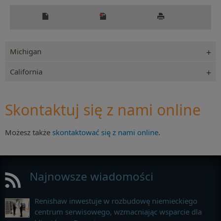
Michigan
California
Skontaktuj się z nami online
Możesz także
skontaktować się z nami online
.
Najnowsze wiadomości
Renishaw inwestuje w rozbudowę niemieckiego
centrum serwisowego, wzmacniając wsparcie dla