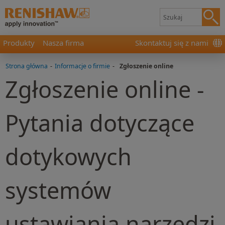
Produkty
Nasza firma
Skontaktuj się z nami
Strona główna
-
Informacje o firmie
-
Zgłoszenie online
Zgłoszenie online -
Pytania dotyczące
dotykowych
systemów
ustawiania narzędzi