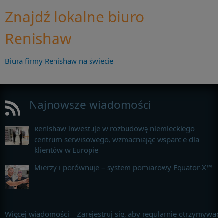
Znajdź lokalne biuro
Renishaw
Biura firmy Renishaw na świecie
Najnowsze wiadomości
Renishaw inwestuje w rozbudowę niemieckiego
centrum serwisowego, wzmacniając wsparcie dla
klientów w Europie
Mierzy i porównuje – system pomiarowy Equator-X™
Więcej wiadomości
|
Zarejestruj się, aby regularnie otrzymywa