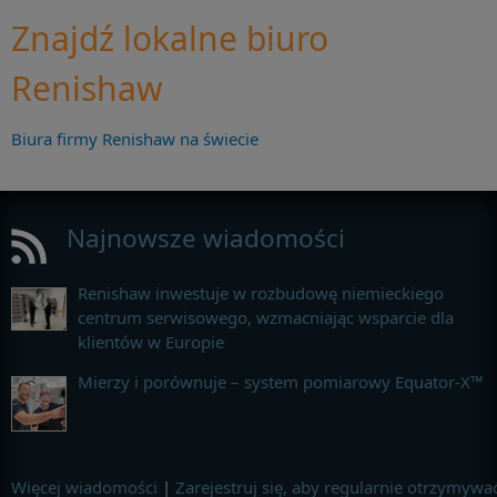
Znajdź lokalne biuro
Renishaw
Biura firmy Renishaw na świecie
Najnowsze wiadomości
Renishaw inwestuje w rozbudowę niemieckiego
centrum serwisowego, wzmacniając wsparcie dla
klientów w Europie
Mierzy i porównuje – system pomiarowy Equator-X™
Więcej wiadomości
|
Zarejestruj się, aby regularnie otrzymywa