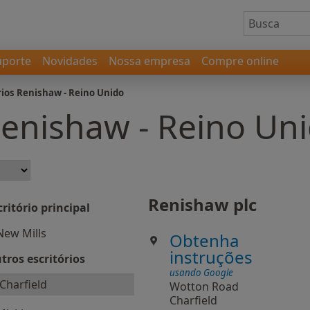
uporte
Novidades
Nossa empresa
Compre online
rios Renishaw - Reino Unido
Renishaw - Reino Un
Renishaw plc
critório principal
New Mills
Obtenha
instruções
tros escritórios
usando Google
Charfield
Wotton Road
Charfield