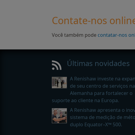
Contate-nos onlin
Você também pode
contatar-nos on
Últimas novidades
A Renishaw investe na expa
de seu centro de serviços na
Alemanha para fortalecer o
suporte ao cliente na Europa.
A Renishaw apresenta o ino
sistema de medição de mét
duplo Equator–X™ 500.