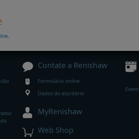
e
line
.
Contate a Renishaw
nsão
Formulário online
Event
Dados do escritório
MyRenishaw
vador
odo
Web Shop