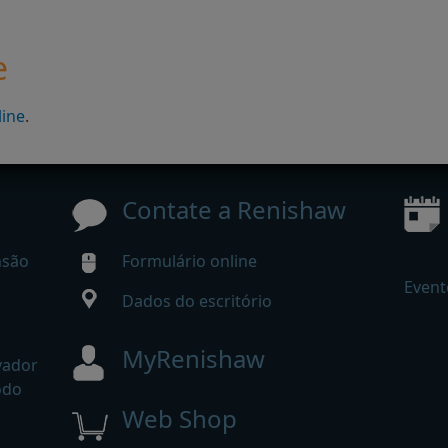
e
line
.
Contate a Renishaw
nsão
Formulário online
Event
Dados do escritório
MyRenishaw
vador
odo
Web Shop