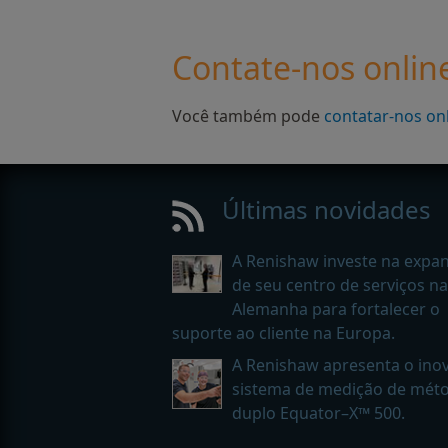
Contate-nos onlin
Você também pode
contatar-nos on
Últimas novidades
A Renishaw investe na expa
de seu centro de serviços na
Alemanha para fortalecer o
suporte ao cliente na Europa.
A Renishaw apresenta o ino
sistema de medição de mét
duplo Equator–X™ 500.