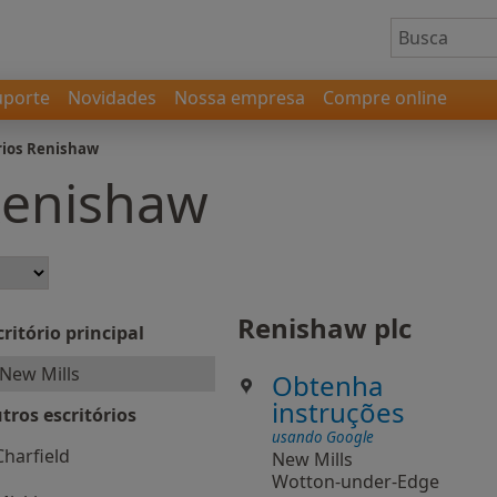
uporte
Novidades
Nossa empresa
Compre online
rios Renishaw
 Renishaw
Renishaw plc
critório principal
New Mills
Obtenha
instruções
tros escritórios
usando Google
Charfield
New Mills
Wotton-under-Edge