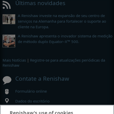
Últimas novidades
A Renishaw investe na expansão de seu centro de
serviços na Alemanha para fortalecer o suporte ao
cliente na Europa.
A Renishaw apresenta o inovador sistema de medição
de método duplo Equator–X™ 500.
Mais Notícias
|
Registre-se para atualizações periódicas da
Renishaw
Contate a Renishaw
Formulário online
Dados do escritório
Renishaw's use of cookies