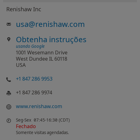
Renishaw Inc
usa
@
renishaw.com
Obtenha instruções
usando Google
1001 Wesemann Drive
West Dundee IL 60118
USA
+1 847 286 9953
+1 847 286 9974
www.renishaw.com
Seg-Sex
07:45-16:30 (CDT)
Fechado
Somente visitas agendadas.