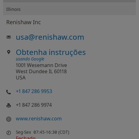
Illinois
Renishaw Inc
usa
@
renishaw.com
Obtenha instruções
usando Google
1001 Wesemann Drive
West Dundee IL 60118
USA
+1 847 286 9953
+1 847 286 9974
www.renishaw.com
Seg-Sex
07:45-16:30 (CDT)
Fechado