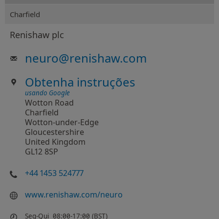
Charfield
Renishaw plc
neuro
@
renishaw.com
Obtenha instruções
usando Google
Wotton Road
Charfield
Wotton-under-Edge
Gloucestershire
United Kingdom
GL12 8SP
+44 1453 524777
www.renishaw.com/neuro
Seg-Qui
08:00-17:00 (BST)