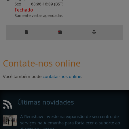
Sex
08:00-16:00 (BST)
Fechado
Somente visitas agendadas.
Contate-nos online
Você também pode
contatar-nos online
.
Últimas novidades
A Renishaw investe na expansão de seu centro de
serviços na Alemanha para fortalecer o suporte ao