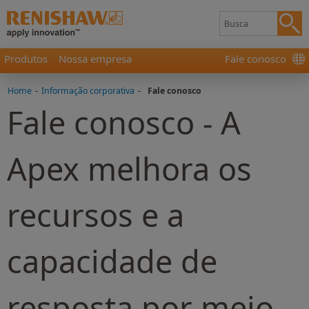
Produtos
Nossa empresa
Fale conosco
Home
-
Informação corporativa
-
Fale conosco
Fale conosco - A
Apex melhora os
recursos e a
capacidade de
resposta por meio