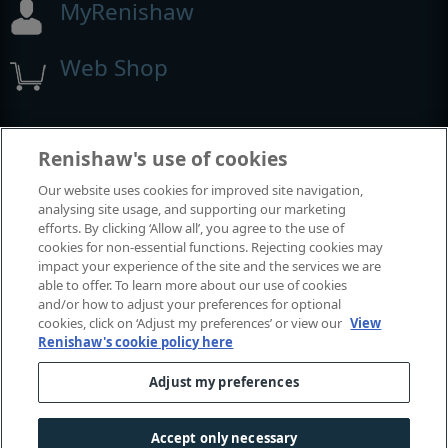
MyRenishaw
Web Shop
Exposições e conferências
Renishaw's use of cookies
Our website uses cookies for improved site navigation,
Eventos em que estamos participando
analysing site usage, and supporting our marketing
efforts. By clicking ‘Allow all’, you agree to the use of
cookies for non-essential functions. Rejecting cookies may
impact your experience of the site and the services we are
able to offer. To learn more about our use of cookies
and/or how to adjust your preferences for optional
cookies, click on ‘Adjust my preferences’ or view our
View
Renishaw's cookie policy here
Adjust my preferences
© 2001–2026 Renishaw plc. Todos os direitos reservados.
Fale conosco
|
Centro legal y de conformidad
|
Acessibilidade
Accept only necessary
Privacidade
|
Guia de cookies
|
Aviso de linguagem de gênero